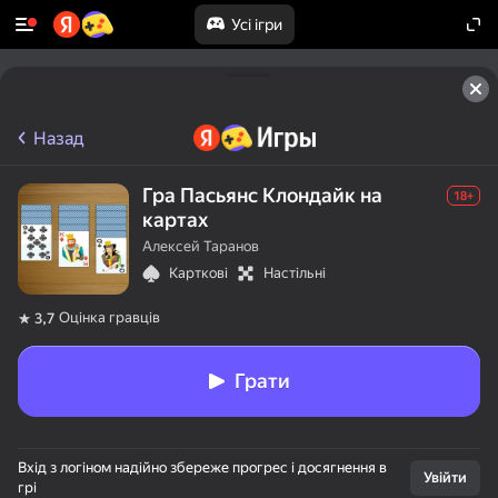
Усі ігри
Назад
Гра Пасьянс Клондайк на
18+
картах
Алексей Таранов
Карткові
Настільні
Оцінка гравців
3,7
Грати
Вхід з логіном надійно збереже прогрес і досягнення в
Увійти
грі