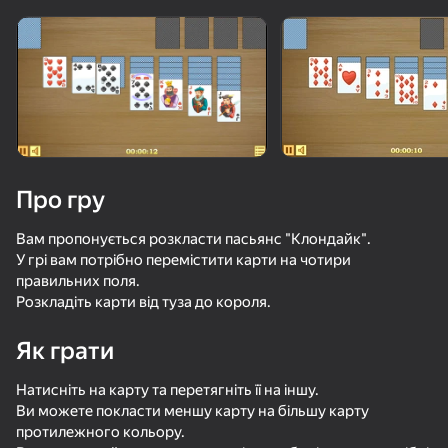
Поверніть пристрій
Гра працює тільки в горизонтальній
орієнтації
Про гру
Вам пропонується розкласти пасьянс "Клондайк".
У грі вам потрібно перемістити карти на чотири
правильних поля.
Розкладіть карти від туза до короля.
Як грати
ГРАТИ
Натисніть на карту та перетягніть її на іншу.
84
42
79
80
Ви можете покласти меншу карту на більшу карту
Solitaire Classic Klondike
Позвони Метромену
Solitaire Journey
протилежного кольору.