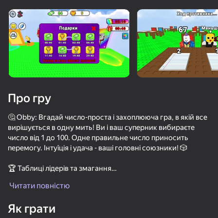
Поверніть пристрій
Гра працює тільки в горизонтальній
орієнтації
Завантаження
Про гру
🤔 Obby: Вгадай число-проста і захоплююча гра, в якій все
вирішується в одну мить! Ви і ваш суперник вибираєте
число від 1 до 100. Одне правильне число приносить
перемогу. Інтуїція і удача - ваші головні союзники! 🎲
🏆 Таблиці лідерів та змагання
ГРАТИ
Вважаєте себе найщасливішим? Перевірте світовий
Читати повністю
рейтинг і доведіть це! Змагайтеся з іншими гравцями. Чим
більше перемог ви отримаєте, тим вищою буде ваша
Як грати
позиція в таблиці лідерів. Стати легендою Obby! 📊