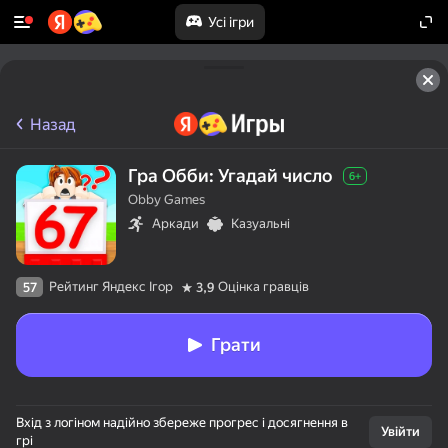
Усі ігри
Назад
Гра Обби: Угадай число
6+
Obby Games
Аркади
Казуальні
Рейтинг Яндекс Ігор
Оцінка гравців
57
3,9
Грати
Вхід з логіном надійно збереже прогрес і досягнення в
Увійти
грі