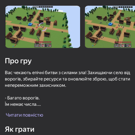
Поверніть пристрій
Гра працює тільки в горизонтальній
орієнтації
Про гру
Вас чекають епічні битви з силами зла! Захищаючи село від
ворогів, збирайте ресурси та оновлюйте зброю, щоб стати
непереможним захисником.
- Багато ворогів.
Їм немає числа.
ГРАТИ
Читати повністю
- Оновлення арсеналу.
73
61
60
64
Чи став я сильнішим? Певне.
Як грати
Майн - защита базы
Тайна Убийства 2 Онлайн
Майнкрафт Битва! Разруби Армию Мобов!