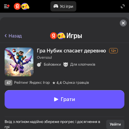
Усі ігри
Назад
Гра Нубик спасает деревню
12+
Oversoul
Бойовики
Для хлопчиків
Рейтинг Яндекс Ігор
Оцінка гравців
47
4,4
Грати
Вхід з логіном надійно збереже прогрес і досягнення в
Увійти
грі