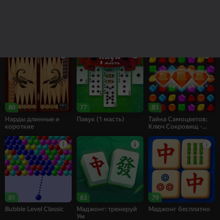
85
83
69
Рецепт Счастья
Собери цветы:
Bubble Shooter
Релакс Три в ряд
Challenge
16+
80
77
83
Нарды длинные и
Павук (1 масть)
Тайна Самоцветов:
короткие
Ключ Сокровищ -
Три в ряд
81
83
79
Bubble Level Classic
Маджонг: тренеруй
Маджонг бесплатно
Ум