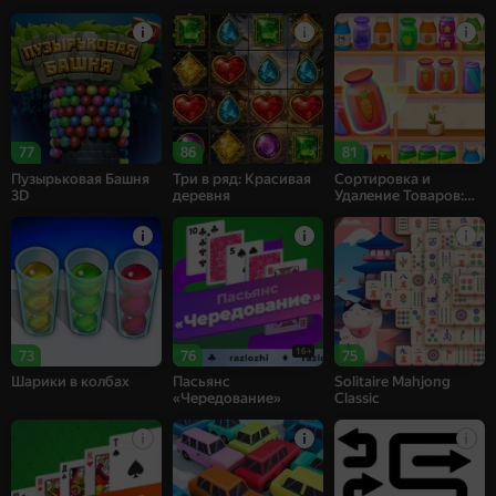
77
86
81
Пузырьковая Башня
Три в ряд: Красивая
Сортировка и
3D
деревня
Удаление Товаров:
Матч 3
16+
73
76
75
Шарики в колбах
Пасьянс
Solitaire Mahjong
«Чередование»
Classic