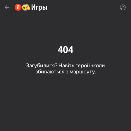
Знайти
Знайти гру або жанр
Яндекс Игры
Рекомендуємо
404
Загубилися? Навіть герої інколи
збиваються з маршруту.
16+
85
80
83
Пасьянс «Паук» (1, 2,
Слова из слова
Скайдом - Три в Ряд!
4 масти)
Топова