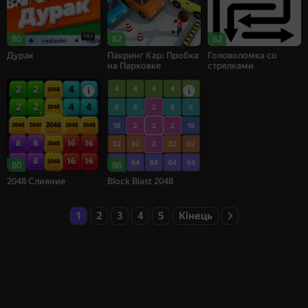
16+
80
82
82
Дурак
Пакринг Кар: Пробка
Головоломка со
на Парковке
стрелками
80
86
2048 Слияние
Block Blast 2048
1
2
3
4
5
Кінець