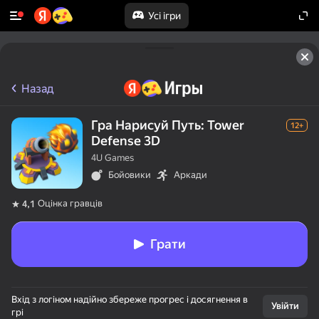
Усі ігри
Назад
Гра Нарисуй Путь: Tower
12+
Defense 3D
4U Games
Бойовики
Аркади
Оцінка гравців
4,1
Грати
50+ топігор,

Вхід з логіном надійно збереже прогрес і досягнення в
у які грають

Увійти
грі
навіть ті, хто
