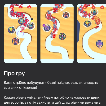
«не грає»
Переглянути
Про гру
Вам потрібно побудувати безліч міцних веж, які знищать
всіх злих стікменов!
50+ топ-ігор, у які грають

Кожен рівень унікальний-вам потрібно намалювати шлях
навіть ті, хто «не грає»
для ворогів, а потім захистити цей шлях різними вежами з