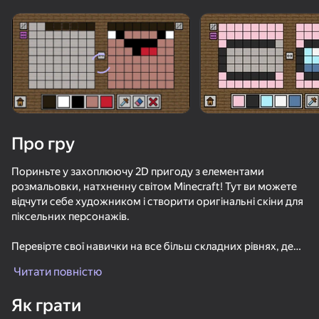
Поверніть пристрій
Гра працює тільки в горизонтальній
орієнтації
Про гру
Пориньте у захоплюючу 2D пригоду з елементами
розмальовки, натхненну світом Minecraft! Тут ви можете
відчути себе художником і створити оригінальні скіни для
піксельних персонажів.
Перевірте свої навички на все більш складних рівнях, де
ГРАТИ
вам потрібно буде ретельно відтворити зовнішній вигляд
Читати повністю
ваших улюблених персонажів — Стіва, Нуба, Кріпера,
82
82
69
64
зомбі, Скелета, ютуберів і багатьох інших. Використовуйте
Як грати
Скайварс Онлайн
багату кольорову палітру та гумку, щоб проявити свою
Майн - Онлайн
Нуб троллит Про