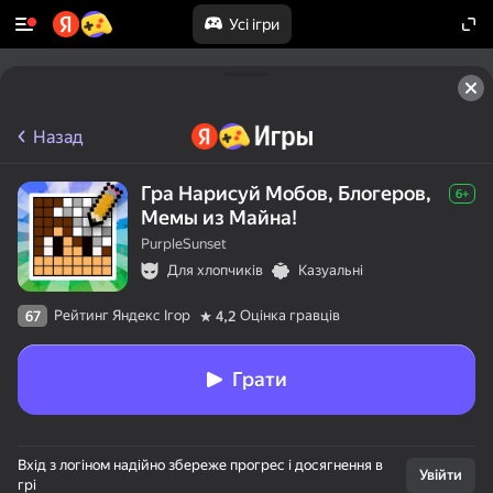
Усі ігри
Назад
Гра Нарисуй Мобов, Блогеров,
6+
Мемы из Майна!
PurpleSunset
Для хлопчиків
Казуальні
Рейтинг Яндекс Ігор
Оцінка гравців
67
4,2
Грати
Вхід з логіном надійно збереже прогрес і досягнення в
Увійти
грі