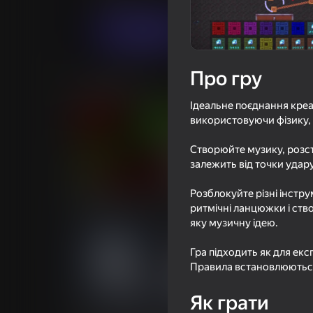
Грати
Про гру
Схожі ігри
Ідеальне поєднання креа
використовуючи фізику, 
Створюйте музику, розста
залежить від точки удару
76
72
Розблокуйте різні інстр
Геометри Волна: Онлайн
Нубик Шахтёр 2: 
Редактор
тюрьмы
ритмічні ланцюжки і ство
яку музичну ідею.
Гра підходить як для екс
Правила встановлюються
Як грати
69
68