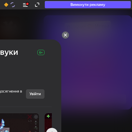
Вимкнути рекламу
50+ топ-ігор, у які

грають навіть ті, хто

звуки
«не грає»
6+
досягнення в
Увійти
Переглянути