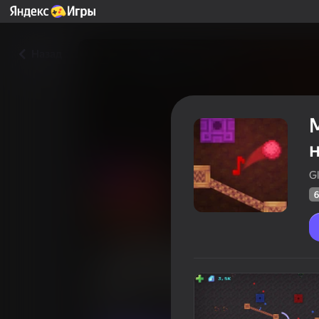
Назад
G
6
Музыкальная песочница-кл
нотных блоков
Оцінка грав
64
Рейтинг Яндекс Ігор
4,4
Казуальні
GlitchGum