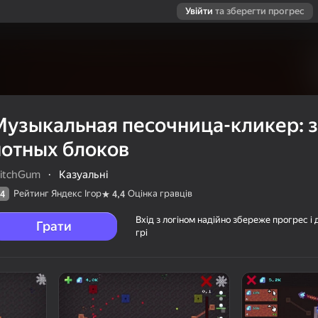
Увійти
та зберегти прогрес
Музыкальная песочница-кликер: 
нотных блоков
litchGum
·
Казуальні
Рейтинг Яндекс Ігор
Оцінка гравців
4
4,4
Вхід з логіном надійно збереже прогрес і 
Грати
грі
икер: звуки
ців
6+