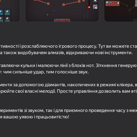
тивності і розслабляючого ігрового процесу. Тут ви можете с
а також видобувачем алмазів, відкриваючи нові інструменти.
вляючи кульки і малюючи лінії з блоків нот. Зіткнення генеруют
: чим сильніше удар, тим голосніше звук.
71
59
ументи за допомогою діамантів, накопичених в режимі клікера, 
Побег из
Геометри Даш: Супер
Майнкрафт Дробил
Редактор
рюйте свої власні мелодії. Просте управління дозволить вам вт
периментів зі звуком, так і для приємного проведення часу з мех
 вашою уявою і працьовитістю!
65
74