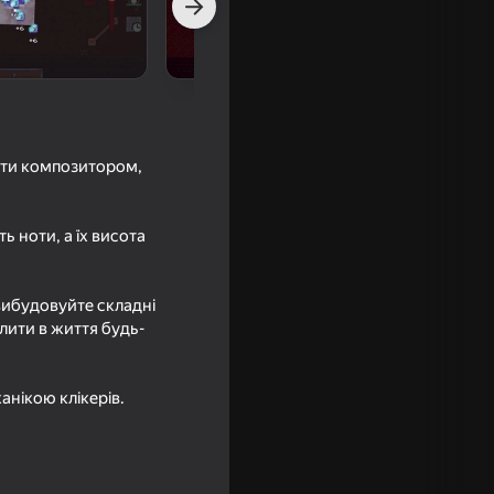
тати композитором,
ь ноти, а їх висота
вибудовуйте складні
ка
ілити в життя будь-
анікою клікерів.