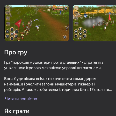
Поверніть пристрій
Гра працює тільки в горизонтальній
орієнтації
Про гру
Гра "порохові мушкетери проти сталевих" - стратегія з
унікальною ігровою механікою управління загонами.
Вона буде цікава всім, хто хоче стати командиром
найманців і очолити загони мушкетерів, пікінерів і
рейтарів. А також любителям історичних битв 17 століття.
ГРАТИ
Читати повністю
Ви зможете не тільки спостерігати за боєм з боку, але і
75
61
65
52
віддавати команди своїм підрозділам. Це дозволить вам
Як грати
Зов битвы
повністю контролювати хід битви і приймати рішення, які
Flat Zombies: Survival Shooter
Снайпер из Вестерна
Агент Пуля