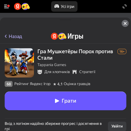
Усі ігри
Назад
Гра Мушкетёры Порох против
16+
Стали
Tappania Games
Для хлопчиків
Стратегії
Рейтинг Яндекс Ігор
Оцінка гравців
68
4,1
Грати
Вхід з логіном надійно збереже прогрес і досягнення в
Увійти
грі