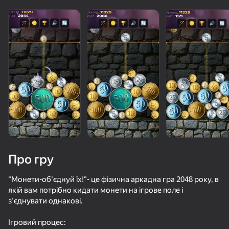
Завантаження
Про гру
"Монети-об'єднуй їх!"- це фізична аркадна гра 2048 року, в
якій вам потрібно кидати монети на ігрове поле і
з'єднувати однакові.
59
52
71
79
Майнкрафт Дробилка
Морской бой
Головоломка с винтами 3D
Слова Чуде
Ігровий процес: