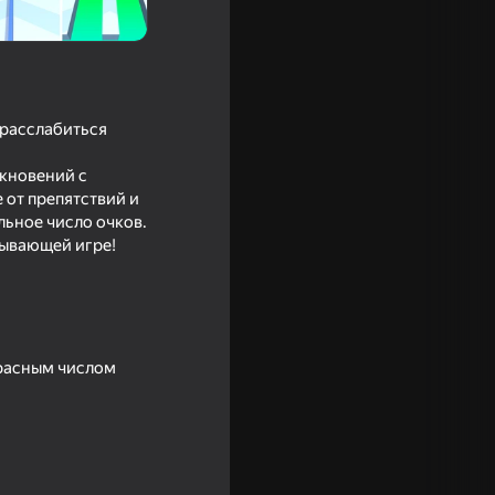
 расслабиться
лкновений с
 от препятствий и
ьное число очков.
тывающей игре!
красным числом