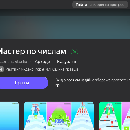
Увійти
та зберегти прогрес
Мастер по числам
0+
centric Studio
·
Аркади
Казуальні
Рейтинг Яндекс Ігор
Оцінка гравців
4
4,1
Вхід з логіном надійно збереже прогрес і 
Грати
грі
ців
0+