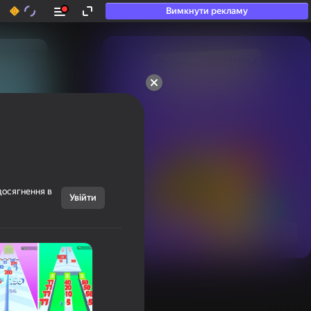
Вимкнути рекламу
50+ топ-ігор, у які

грають навіть ті, хто

«не грає»
досягнення в
Увійти
Переглянути