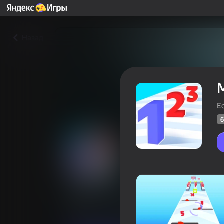
Назад
Ec
6
Мастер по числам
Оцінка грав
64
Рейтинг Яндекс Ігор
4,1
Аркади
Казуальні
Eccentric Studio