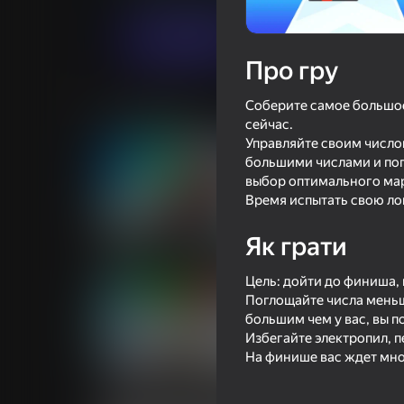
Грати
Про гру
Соберите самое большое 
Схожі ігри
сейчас.
Управляйте своим число
большими числами и пог
выбор оптимального мар
Время испытать свою ло
69
73
Як грати
Забег Крутых Машин 3Д
Music Ball Hop
Цель: дойти до финиша,
Поглощайте числа меньш
большим чем у вас, вы п
Избегайте электропил, 
На финише вас ждет мно
67
80
Прокачай оружие!
Змейка 2048