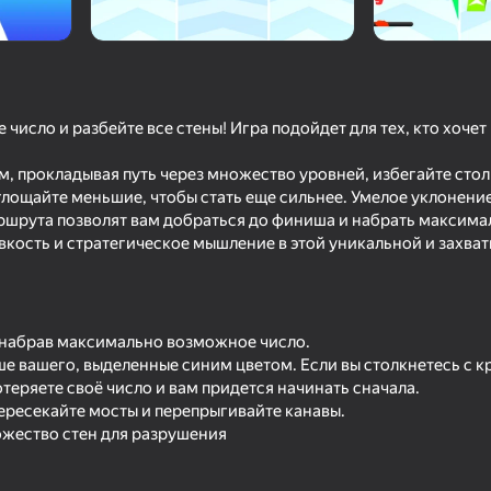
число и разбейте все стены! Игра подойдет для тех, кто хочет
м, прокладывая путь через множество уровней, избегайте сто
лощайте меньшие, чтобы стать еще сильнее. Умелое уклонение
шрута позволят вам добраться до финиша и набрать максимал
вкость и стратегическое мышление в этой уникальной и захва
78
75
Закрась Арену
Отгадай Их Ответ
 набрав максимально возможное число.
е вашего, выделенные синим цветом. Если вы столкнетесь с 
отеряете своё число и вам придется начинать сначала.
пересекайте мосты и перепрыгивайте канавы.
жество стен для разрушения
64
74
Собери пушку: Раннер
На выход!