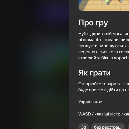
Грати
Про гру
Нуб відкрив свій магази
Схожі ігри
різноманітні товари, вир
продукти вирощуються на
ведення сільського госп
створюйте більш дорогі 
Як грати
85
69
Паркур Онлайн
Нуб троллит Про
Створюйте товари та запо
буде просто підійти до н
Управління:
WASD / клавіші зі стріл
87
74
3d
без реєстрації