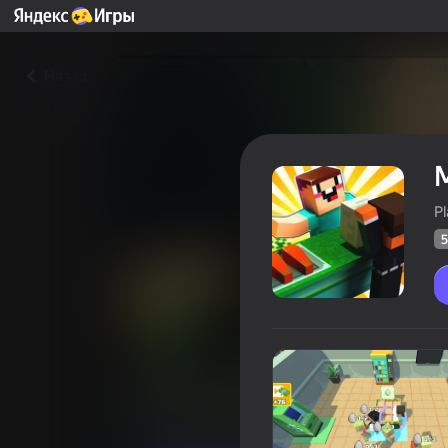
Назад
P
5
Магазин нубика
Оцінка грав
55
Рейтинг Яндекс Ігор
4,4
Аркади
Казуальні
Platonov Develo