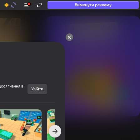
Вимкнути рекламу
50+ топ-ігор, у які

грають навіть ті, хто

«не грає»
досягнення в
Увійти
Переглянути