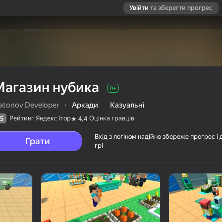
Увійти
та зберегти прогрес
Магазин нубика
0+
latonov Developer
·
Аркади
Казуальні
Рейтинг Яндекс Ігор
Оцінка гравців
5
4,4
Вхід з логіном надійно збереже прогрес і 
Грати
грі
ців
0+
per