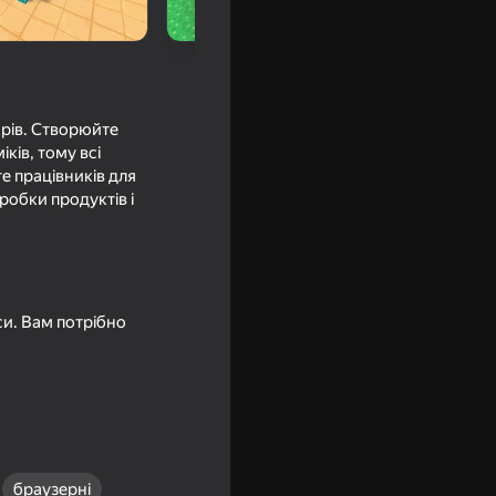
арів. Створюйте
ків, тому всі
е працівників для
робки продуктів і
16+
: военный
си. Вам потрібно
браузерні