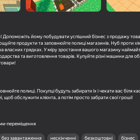
н! Допоможіть йому побудувати успішний бізнес з продажу тов
ощуйте продукти та заповнюйте полиці магазинів. Нуб проти хімі
 власних грядках. У міру зростання вашого магазину наймайт
одарства та виготовлення товарів. Купуйте різні машини для об
товари!
72
76
Нубик Шахтёр 2: Побег из
Ультра плейграунд
внюйте полиці. Покупці будуть забирати їх і чекати вас біля ка
тюрьмы
мод
еї, щоб обслужити клієнта, а потім просто забрати свої гроші!
ками-переміщення
69
82
без завантаження
нескінченні
безкоштовні
бізнес