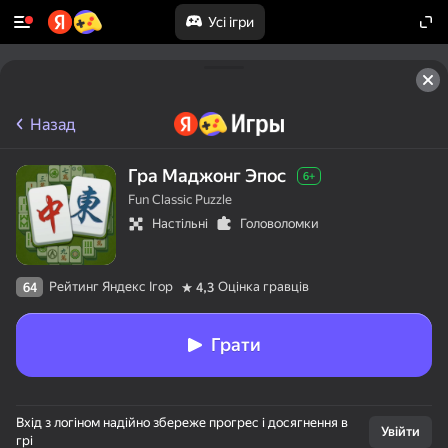
Усі ігри
Назад
Гра Маджонг Эпос
6+
Fun Classic Puzzle
Настільні
Головоломки
Рейтинг Яндекс Ігор
Оцінка гравців
64
4,3
Грати
Вхід з логіном надійно збереже прогрес і досягнення в
Увійти
грі