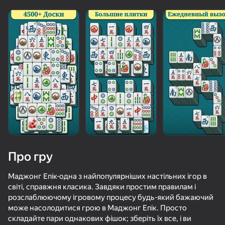
Про гру
Маджонг Епік-одна з найпопулярніших настільних ігор в
світі, справжня класика. Завдяки простим правилам і
розслаблюючому ігровому процесу будь-який бажаючий
63
84
86
83
може насолодитися грою в Маджонг Епік. Просто
Обби: Сломай Все Кости Рэгдолл
Solitaire Classic Klondike
Маджонг Бласт
складайте пари однакових фішок; зберіть їх все, і ви