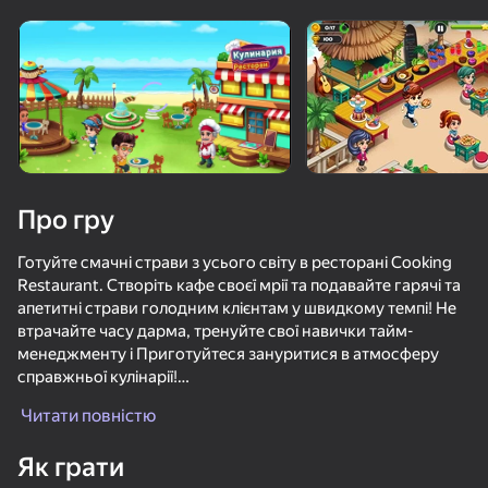
Поверніть пристрій
Гра працює тільки в горизонтальній
орієнтації
Про гру
Готуйте смачні страви з усього світу в ресторані Cooking
Restaurant. Створіть кафе своєї мрії та подавайте гарячі та
апетитні страви голодним клієнтам у швидкому темпі! Не
втрачайте часу дарма, тренуйте свої навички тайм-
менеджменту і Приготуйтеся зануритися в атмосферу
справжньої кулінарії!
ГРАТИ
Читати повністю
Особливість:
76
44
65
- Відкрийте для себе багато різних рецептів, які ви можете
Як грати
Закусочная 67
приготувати!
МКАД: вклинься в поток
Тверк Мастер
Дизайн дом