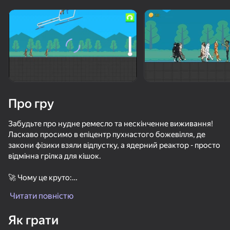
Поверніть пристрій
Гра працює тільки в горизонтальній
орієнтації
Про гру
Забудьте про нудне ремесло та нескінченне виживання!
Ласкаво просимо в епіцентр пухнастого божевілля, де
закони фізики взяли відпустку, а ядерний реактор - просто
відмінна грілка для кішок.
🚀 Чому це круто:
ГРАТИ
Ніякого складного управління: всього одна кнопка
Читати повністю
відділяє вас від повного хаосу. Ідеально підходить для
78
67
73
70
того, щоб зануритися в неї на 15 хвилин!
Як грати
Funny City: Gopniks
VR World
Пять Ночей С Фредди Плейграунд Песочница
Липкая Бой