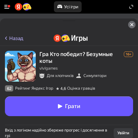
Усі ігри
Назад
Гра Кто победит? Безумные
16+
коты
vlvlgames
Для хлопчиків
Симулятори
Рейтинг Яндекс Ігор
Оцінка гравців
62
4,6
Грати
Вхід з логіном надійно збереже прогрес і досягнення в
Увійти
грі