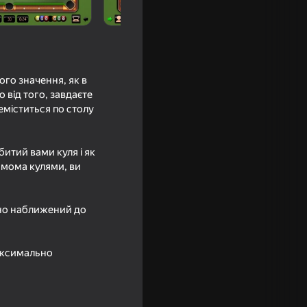
ого значення, як в
о від того, завдаєте
реміститься по столу
битий вами куля і як
сьмома кулями, ви
Tour
ьно наближений до
аксимально
на