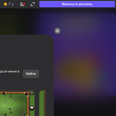
Вимкнути рекламу
50+ топ-ігор, у які

грають навіть ті, хто

«не грає»
досягнення в
Увійти
Переглянути