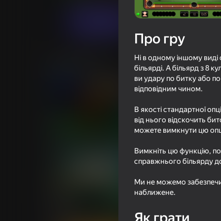
Грати
Про гру
Ні в одному іншому виді 
Схожі ігри
більярді. А більярд з 8 
ви удару по битку або по
відповідним чином.
В якості стандартної опц
від нього відскочить би
73
73
можете вимкнути цю опці
Рэгдолл Футбол На Двоих
Soccer Dash
Вимкніть цю функцію, по
справжнього більярду до
Ми не можемо забезпечи
наближене.
66
63
Як грати
Рыбалка сетями
School Of Basketba