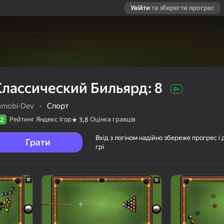
Увійти
та зберегти прогрес
Классический Бильярд: 8
0+
amobi-Dev
·
Спорт
Рейтинг Яндекс Ігор
Оцінка гравців
2
3,8
Вхід з логіном надійно збереже прогрес і 
Грати
грі
ців
0+