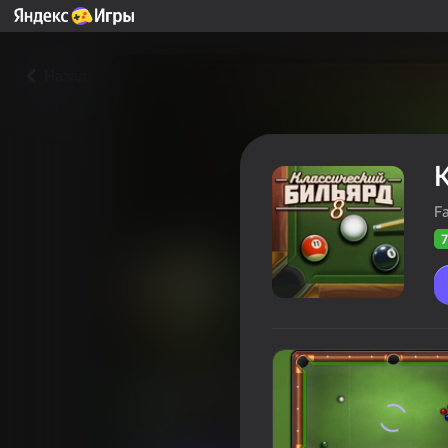
Назад
F
7
Классический Бильярд: 8
Оцінка грав
72
Рейтинг Яндекс Ігор
3,8
Спорт
Famobi-Dev