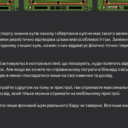
спорту знання кутів нахилу і обертання кулі не має такого велик
кулями реалістично відтворює ці важливі особливості гри. Залежн
 одному з інших куль, кожен з них відреагує фізично точно і пе
ії активуються контрольні лінії, що показують, куди полетить від
ток. Але якщо ви хочете по-справжньому пограти в більярд з ві
71
ю в меню і покладатися лише на свої навички та досвід.
ФутДрафт
Table Tennis World 
грайте з другом на тому ж пристрої, і ви отримаєте максимал
свід, який тільки можна отримати на мобільному пристрої.
ти лише фоновий шум реального бару чи таверни. Все інше м
74
64
ll
На выход!
Снайпер из Вестер