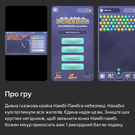
Про гру
Дивна і казкова країна Намбі-Памбі в небезпеці. Нахабні
кулі поглинули всіх жителів. Єдина надія-це ви. Знищте цих
круглих негідників, щоб звільнити юних Намбі-памбі.
75
50+ топ-ігор, у які грають

81
80
76
Кожен міхур приносить вам 1 рекордний бал як подяку.
навіть ті, хто «не грає»
New Bubble Shooter
Bubble Level Classic
Сокровища Пиратов