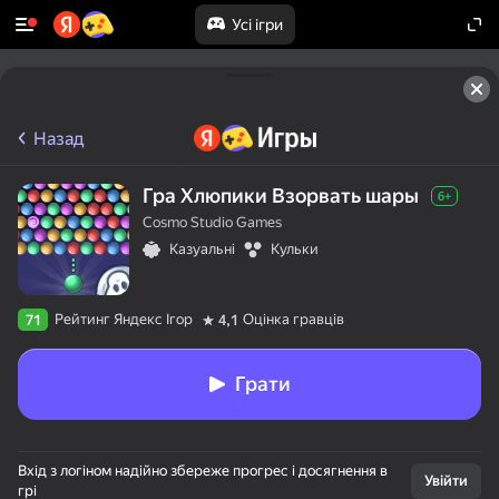
Усі ігри
Назад
Гра Хлюпики Взорвать шары
6+
Cosmo Studio Games
Казуальні
Кульки
Рейтинг Яндекс Ігор
Оцінка гравців
71
4,1
Грати
Вхід з логіном надійно збереже прогрес і досягнення в
Увійти
грі