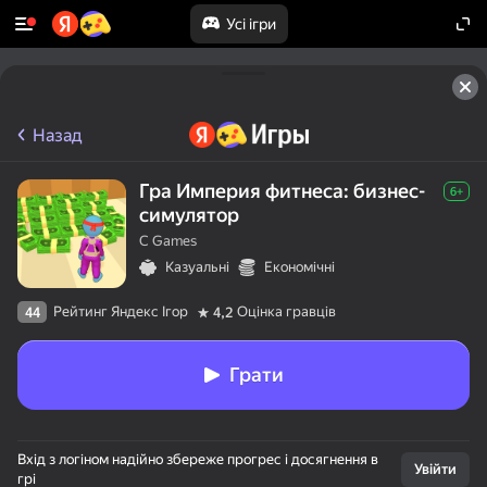
Усі ігри
Назад
Гра Империя фитнеса: бизнес-
6+
симулятор
C Games
Казуальні
Економічні
Рейтинг Яндекс Ігор
Оцінка гравців
44
4,2
Грати
50+ топігор,

Вхід з логіном надійно збереже прогрес і досягнення в
у які грають

Увійти
грі
навіть ті, хто
