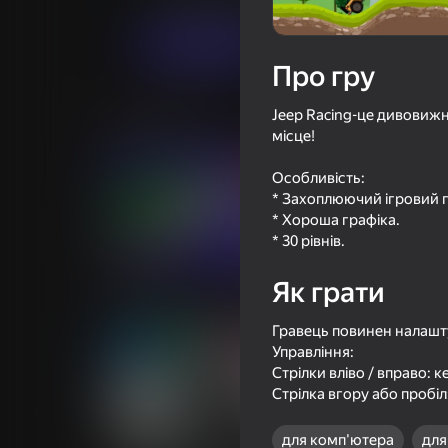
Грати
Про гру
Jeep Racing-це дивовижн
Схожі ігри
місце!
Особливість:
* Захоплюючий ігровий 
* Хороша графіка.
* 30 рівнів.
67
65
Разнеси Авто в Щепки!
Mad Skills Motocro
Як грати
Eat.Sleep.Repeat
Гравець повинен налашту
Управління:
Стрілки вліво / вправо: 
Стрілка вгору або пробіл
64
для комп'ютера
для