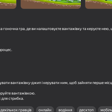
а гоночна гра, де ви налаштовуєте вантажівку та керуєте нею,
процес.
61
59
ss 2
Бешеные Тачки Дрифт и
Гонки с телекинезо
Паркур
первого лица
вати вантажівку-джип і керувати ним, щоб зайняти перше місц
керуйте вантажівкою.
: для стрибка.
58
60
 декількох гравців
онлайн
водіння
десктоп
мобіл