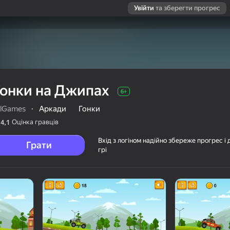
Увійти
та зберегти прогрес
Гонки на Джипах
6+
ulGames
·
Аркади
Гонки
Оцінка гравців
4,1
Вхід з логіном надійно збереже прогрес і 
Грати
грі