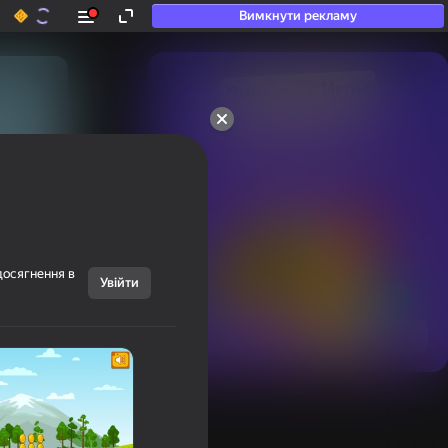
Вимкнути рекламу
50+ топ-ігор, у які

грають навіть ті, хто

«не грає»
досягнення в
Увійти
Переглянути