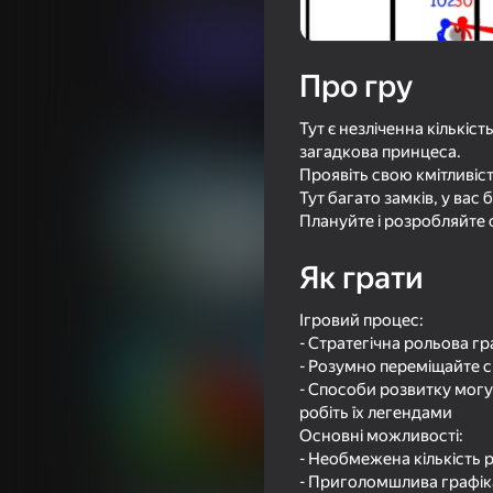
Грати
Про гру
Тут є незліченна кількіс
Схожі ігри
загадкова принцеса.
Проявіть свою кмітливіс
Тут багато замків, у вас
Плануйте і розробляйте 
Як грати
16+
72
76
Archer Ragdoll Masters
Я Монстр!
Ігровий процес:
- Стратегічна рольова гр
- Розумно переміщайте св
- Способи розвитку могут
робіть їх легендами
Основні можливості:
16+
64
68
- Необмежена кількість 
Ломай Нубика Полностью!
Стикмен Эпик
- Приголомшлива графіка 