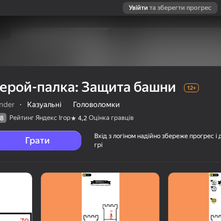
Увійти
та зберегти прогрес
Герой-палка: Защита башни
12+
inder
·
Казуальні
Головоломки
Рейтинг Яндекс Ігор
Оцінка гравців
8
4,2
Вхід з логіном надійно збереже прогрес і 
Грати
грі
и
ців
12+