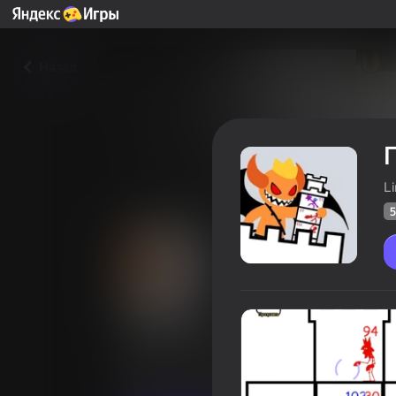
Назад
L
5
Герой-палка: Защита башн
Оцінка грав
58
Рейтинг Яндекс Ігор
4,2
Казуальні
Головоломки
Linder