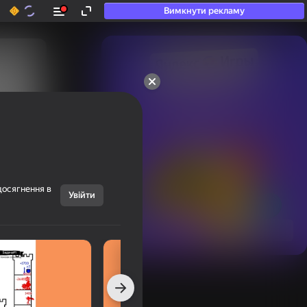
Вимкнути рекламу
50+ топ-ігор, у які

грають навіть ті, хто

«не грає»
досягнення в
Увійти
Переглянути