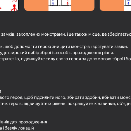
ть замків, захоплених монстрами, і це також місце, де зберігаєть
ть, щоб допомогти герою знищити монстрів і врятувати замки.
 буде широкий вибір зброї і способів проходження рівня.
стратегію, підвищуйте силу свого героя за допомогою зброї і б
80
59
Змейка 2048
Майнкрафт Дробил
а
ого героя, щоб підсилити його, збирати здобич, вбивати монстр
ніх героїв: підвищуйте їх рівень, покращуйте їх навички, об'єдн
73
79
рівнів для проходження
Герои Лучники: Война
Твоя Армия: Масшт
і безліч локацій