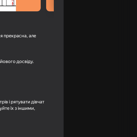
ся прекрасна, але
ойового досвіду.
ка
ів і рятувати дівчат
уйте їх з іншими,
абная