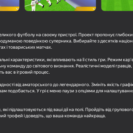
ликого футболу на своєму пристрої. Проект пропонує глибокий
одуманою поведінкою суперника. Вибирайте з десятків націон
тах і товариських матчах.
льні характеристики, які впливають на її стиль гри. Режим кар
у команду до світового визнання. Реалістичні моделі гравців, а
ь вас в ігровий процес.
16+
16+
77
82
Битва арены
Че пацаны Эндуро Крос
Симулятор Суперм
дності від аматорського до легендарного. Змініть якість графі
Мотоспорт
Пустыня
вам подобається. У грі є меню паузи з опціями для налаштуванн
 які підлаштовуються під ваші дії на полі. Пройдіть від груповог
ний трофей і доведіть, що ваша команда найкраща.
18+
59
73