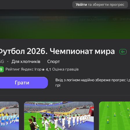
Увійти
та зберегти прогрес
Футбол 2026. Чемпионат мира
6+
SG
·
Для хлопчиків
Спорт
Рейтинг Яндекс Ігор
Оцінка гравців
9
4,1
Вхід з логіном надійно збереже прогрес і 
Грати
грі
ира
ців
6+