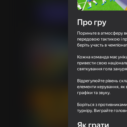
Грати
Про гру
Пориньте в атмосферу ве
Схожі ігри
передовою тактикою і пр
беріть участь в чемпіона
Кожна команда має уніка
привести свою національн
святкування гола занурят
16+
85
87
Красно-Синий лидер 2
Война рыцарей: 
Відрегулюйте рівень скла
мечей 3D
елементи керування, як 
графіки та звуку.
Боріться з противниками,
турніру. Виграйте голов
85
84
Як грати