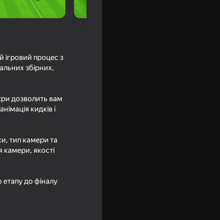
 ігровий процес з
альних збірних,
'єри дозволить вам
німація кидків і
аркета:
ки, тип камери та
я камери, якості
о етапу до фіналу