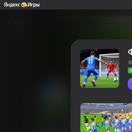
Назад
3
7
Футбол 2026. Чемпионат м
Оцінка грав
79
Рейтинг Яндекс Ігор
4,1
Для хлопчиків
Спорт
3SG