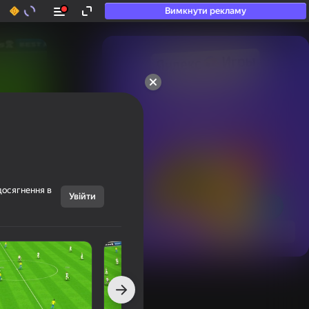
Вимкнути рекламу
50+ топ-ігор, у які

грають навіть ті, хто

«не грає»
досягнення в
Увійти
Переглянути