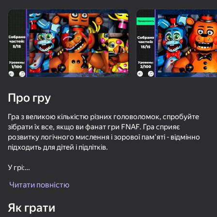
Поверніть пристрій
Гра працює тільки в горизонтальній
орієнтації
Про гру
Гра з великою кількістю різних головоломок, спробуйте
зібрати їх все, якщо ви фанат гри FNAF. Гра сприяє
розвитку логічного мислення і зорової пам'яті - відмінно
підходить для дітей і підлітків.
У грі:
ГРАТИ
🧩 - 100 різних рівнів.
Читати повністю
🥳 - Можливість змагатися з друзями.
66
61
73
😍 - Приємні оку картинки і анімація.
Як грати
Пять Ночей у Фредди Ремастер
Поппи Плейтайм 1 - Оригинал
Пять Ночей у Фредди 3 Ремастер