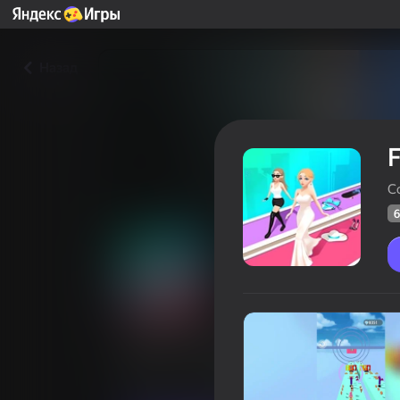
Назад
F
C
6
Fitness and Dressing Race
Оцінка грав
66
Рейтинг Яндекс Ігор
3,8
Аркади
Для дівчат
Cocos Labs