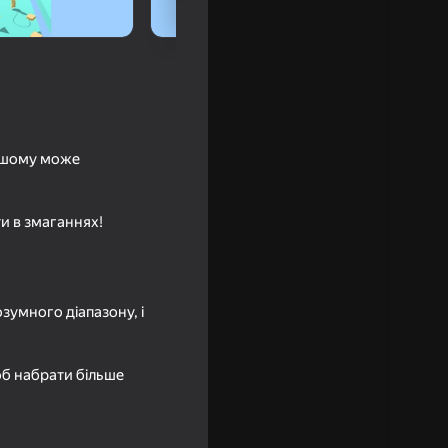
іншому може
и в змаганнях!
18+
зумного діапазону, і
об набрати більше
ые