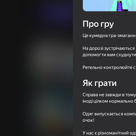
Грати
Про гру
Це кумедна гра-змаганн
Схожі ігри
На дорозі зустрічаються
допомогти вам схуднути 
Ретельно контролюйте св
18+
84
74
Як грати
Внезапный поворот
Воровская голов
Справа не завжди в тому
іноді цілком нормально 
Одяг випускається компл
очок!
63
57
Порыв улыбки
Фруктовая Рома
У нас є різноманітний од