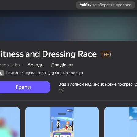
Увійти
та зберегти прогрес
itness and Dressing Race
16+
ocos Labs
·
Аркади
Для дівчат
Рейтинг Яндекс Ігор
Оцінка гравців
6
3,8
Вхід з логіном надійно збереже прогрес і 
Грати
грі
ців
16+