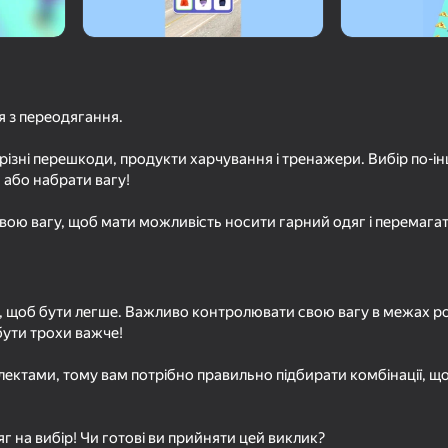
я з переодягання.
 різні перешкоди, продукти харчування і тренажери. Вибір по-
або набрати вагу!
ою вагу, щоб мати можливість носити гарний одяг і перемагат
73
65
оломка
Piano World
DOP Сотри
, щоб бути легше. Важливо контролювати свою вагу в межах ро
бути трохи важче!
ектами, тому вам потрібно правильно підбирати комбінації, щ
18+
79
67
нтика
Дом Мечты: Декор, Уборка,
Невесты и Свадебн
яг на вибір! Чи готові ви прийняти цей виклик?