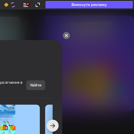
Вимкнути рекламу
50+ топ-ігор, у які

грають навіть ті, хто

«не грає»
досягнення в
Увійти
Переглянути