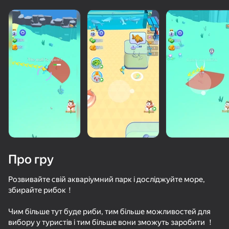
Про гру
Розвивайте свій акваріумний парк і досліджуйте море,
збирайте рибок！
50+ топ-ігор, у які грають

53
36
62
Чим більше тут буде риби, тим більше можливостей для
навіть ті, хто «не грає»
Ускользни от Лазера
Cookie Clicker
Apple Worm
Телекинез А
вибору у туристів і тим більше вони зможуть заробити ！