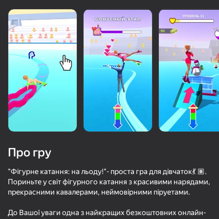
Про гру
"Фігурне катання: на льоду!"- проста гра для дівчаток💃 🏽.
Пориньте у світ фігурного катання з красивими нарядами,
прекрасними кавалерами, неймовірними піруетами.
61
50+ топ-ігор, у які грають

65
57
64
навіть ті, хто «не грає»
Крути Сальто
Крути Сальтухи
Фруктовая Романтика
Порыв улыб
До Вашої уваги одна з найкращих безкоштовних онлайн-