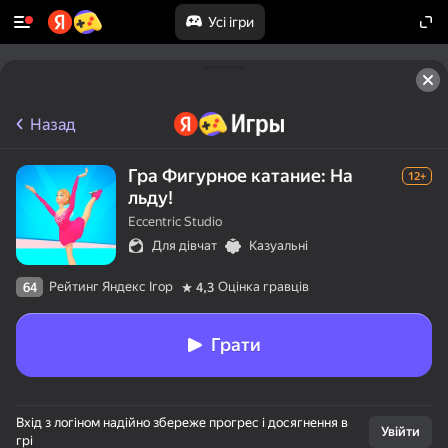
Усі ігри
Назад
Гра Фигурное катание: На
12+
льду!
Eccentric Studio
Для дівчат
Казуальні
Рейтинг Яндекс Ігор
Оцінка гравців
64
4,3
Грати
Вхід з логіном надійно збереже прогрес і досягнення в
Увійти
грі