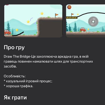
Поверніть пристрій
Гра працює тільки в горизонтальній
орієнтації
Про гру
Draw The Bridge-Це захоплююча аркадна гра, в якій
гравець повинен намалювати шлях для транспортних
засобів.
Особливість:
* казуальний ігровий процес;
ГРАТИ
* хороша графіка.
52
60
Як грати
Ускользни от Лазера
Симулятор артиллериста 3D с друзьями
Красный Шарик Убегает