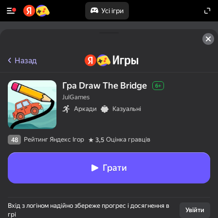
Усі ігри
Назад
Гра Draw The Bridge
6+
JulGames
Аркади
Казуальні
Рейтинг Яндекс Ігор
Оцінка гравців
48
3,5
Грати
Вхід з логіном надійно збереже прогрес і досягнення в
Увійти
грі