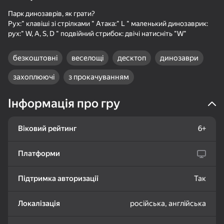
Парк динозаврів, як грати?
Рух:" клавіші зі стрілками " Атака:" L " маленький динозаврик:
рух:" W, A, S, D " подвійний стрибок: двічі натисніть "W"
18+
99
76
76
безкоштовні
веселощі
десктоп
динозаври
Gamer's Mod
Судоку Гуру -
Match Arena - Три в
классический судоку
Ряд!
захоплюючі
з прокачуванням
Інформація про гру
Віковий рейтинг
6+
81
84
86
Платформи
Соедините фрукты:
Три в ряд: Вокруг
Маджонг Бласт
Физическое
света
удаление
Підтримка авторизації
Так
Локалізація
російська, англійська