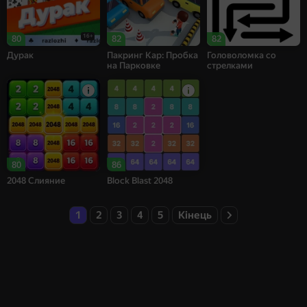
16+
80
82
82
Дурак
Пакринг Кар: Пробка
Головоломка со
на Парковке
стрелками
80
86
2048 Слияние
Block Blast 2048
1
2
3
4
5
Кінець