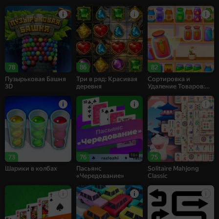
78
86
82
Пузырьковая Башня
Три в ряд: Красивая
Сортировка и
3D
деревня
Удаление Товаров:
Матч 3
16+
73
76
75
Шарики в колбах
Пасьянс
Solitaire Mahjong
«Чередование»
Classic