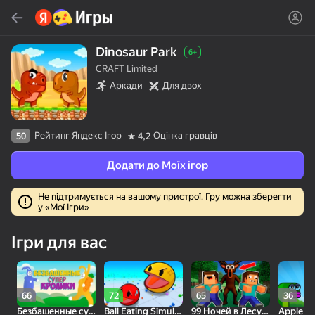
Знайти
Знайти гру або жанр
Dinosaur Park
6+
CRAFT Limited
Яндекс Игры
Аркади
Для двох
Рекомендуємо
Рейтинг Яндекс Ігор
Оцінка гравців
50
4,2
Додати до Моїх ігор
Не підтримується на вашому пристрої. Гру можна зберегти
у «Мої Ігри»
16+
85
80
83
Пасьянс «Паук» (1, 2,
Слова из слова
Скайдом - Три в Ряд!
Ігри для вас
4 масти)
Топова
66
72
65
36
Безбашенные супер кролики
Ball Eating Simulator
99 Ночей в Лесу с Нубиком и Профессионалом!
Apple 