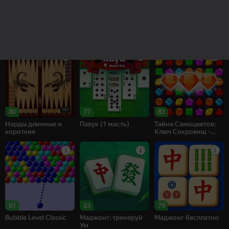
83
83
69
Рецепт Счастья
Собери цветы:
Bubble Shooter
Релакс Три в ряд
Challenge
16+
80
77
83
Нарды длинные и
Павук (1 масть)
Тайна Самоцветов:
короткие
Ключ Сокровищ -
Три в ряд
81
83
79
Bubble Level Classic
Маджонг: тренеруй
Маджонг бесплатно
Ум