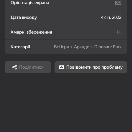
Орієнтація екрана
83
79
80
Болты и гайки:
Слова из слов
Разбери Кубик
Дата виходу
4 січ. 2022
сортировка
Хмарні збереження
Ні
Категорії
Всі ігри
Аркади
Dinosaur Park
72
66
83
Поділитися
Повідомити про проблему
Шарики - Лопай и
Линии Шарики 98
Маджонг: Супер
Взрывай!
пять в ряд
Соедини
84
82
66
Линии 98 Классика
Собери Картинку
Драгоценности
королевы