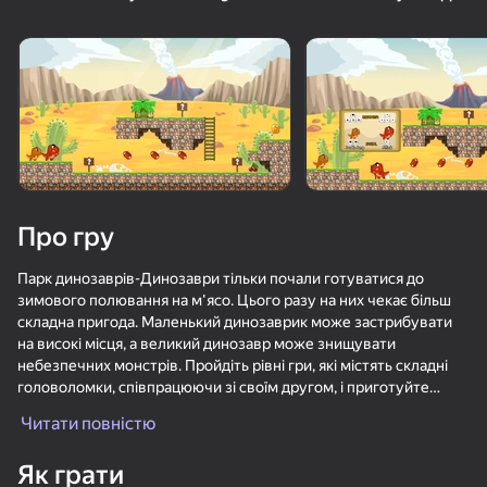
16+
16+
76
81
90
Пасьянс «Косынка»
Сокровища Пиратов
Спасение уток:
Удаление винтов
Про гру
88
80
73
Солитёр Пазлы
Маджонг Бах-бах
Bubble Hit
Парк динозаврів-Динозаври тільки почали готуватися до
зимового полювання на м'ясо. Цього разу на них чекає більш
складна пригода. Маленький динозаврик може застрибувати
на високі місця, а великий динозавр може знищувати
небезпечних монстрів. Пройдіть рівні гри, які містять складні
головоломки, співпрацюючи зі своїм другом, і приготуйте
м'ясний бульйон для динозаврів.
Читати повністю
89
77
76
ТапТап Стрелка
Судоку Мастер
Цветные линии 98
Як грати