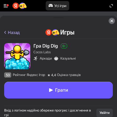
Усі ігри
Назад
Гра Dig Dig
0+
Cocos Labs
Аркади
Казуальні
Рейтинг Яндекс Ігор
Оцінка гравців
53
4,4
Грати
Вхід з логіном надійно збереже прогрес і досягнення в
Увійти
грі