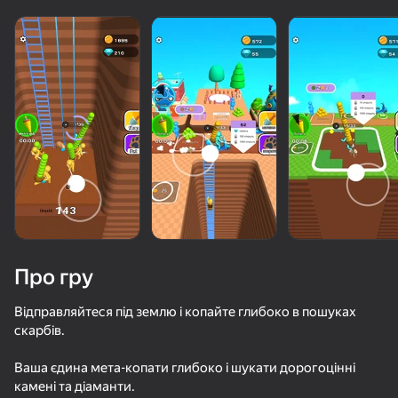
Про гру
Відправляйтеся під землю і копайте глибоко в пошуках
скарбів.
64
50+ топ-ігор, у які грають

56
70
65
Ваша єдина мета-копати глибоко і шукати дорогоцінні
навіть ті, хто «не грає»
Высокий парень: забег
Mine Rush 3D
Крейзи Стив.io
Attack & Da
камені та діаманти.