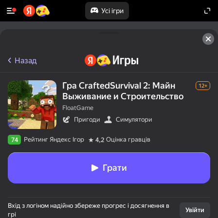
Усі ігри
Назад
Гра CraftedSurvival 2: Майн
12+
Выживание и Строительство
FloatGame
Пригоди
Симулятори
Рейтинг Яндекс Ігор
Оцінка гравців
74
4,2
Грати
Вхід з логіном надійно збереже прогрес і досягнення в
Увійти
грі