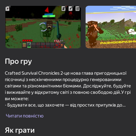
Поверніть пристрій
Гра працює тільки в горизонтальній
орієнтації
Завантаження
Про гру
Crafted Survival Chronicles 2-це нова глава пригодницької
пісочниці з нескінченними процедурно генерованими
світами та різноманітними біомами. Досліджуйте, будуйте
і виживайте у відкритому світі з повною свободою дій.У грі
ви можете:
- Будувати все, що захочете — від простих притулків до
ГРАТИ
чудових споруд
Читати повністю
- Дослідіть різноманітні біоми, глибокі печери і підводні
локації
Як грати
- Приручайте диких тварин як компаньйонів