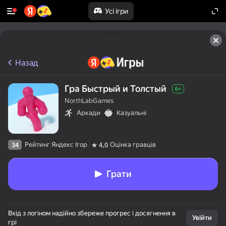
Усі ігри
Назад
Гра Быстрый и Толстый
6+
NorthLabGames
Аркади
Казуальні
Рейтинг Яндекс Ігор
Оцінка гравців
34
4,0
Грати
Вхід з логіном надійно збереже прогрес і досягнення в
Увійти
грі