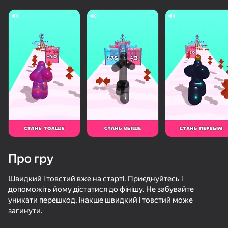
Про гру
Швидкий і товстий вже на старті. Приєднуйтесь і
допоможіть йому дістатися до фінішу. Не забувайте
уникати перешкод, інакше швидкий і товстий може
50+ топ-ігор, у які грають

64
62
загинути.
Топ 50 ігор
навіть ті, хто «не грає»
Хамелеон: Прятки Онлайн
Высокий парень: забег
Ускользни от Лазера
Управляй Т