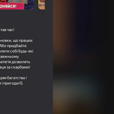
тав час!
тановки, що працює
! Або придбайте
лити собі будь-які
правжньому
ратегія дозволять
вця за скарбами!
рім багатства і
 і пригоди!💪