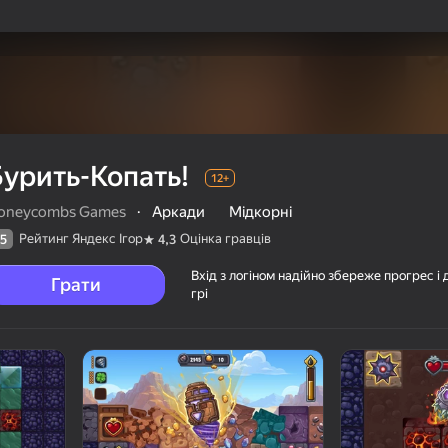
Бурить-Копать!
12+
oneycombs Games
·
Аркади
Мідкорні
Рейтинг Яндекс Ігор
Оцінка гравців
5
4,3
Вхід з логіном надійно збереже прогрес і 
Грати
грі