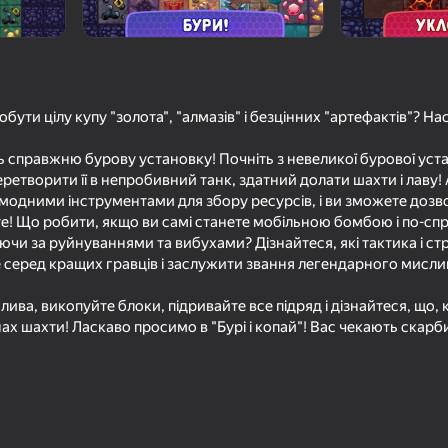
бути цілу купу "золота", "алмазів" і безцінних "артефактів"? Нас
ців
12+
оль справжню бурову установку! Почніть з невеликої бурової ус
mes
 перетворити її в непробивний танк, здатний долати шахти і лаву
модними інструментами для збору ресурсів, і ви зможете дозво
те! Що робити, якщо ви самі станете мобільною бомбою і по-с
ючи за руйнуваннями та вибухами? Дізнайтеся, які тактика і ст
 серед кращих гравців і заслужити звання легендарного мисли
лива, викопуйте блоки, підривайте все підряд і дізнайтеся, що, к
ах шахти! Ласкаво просимо в "Бурі і копай"! Вас чекають скарби