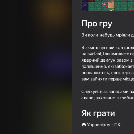
Про гру
Бурить-Копать!
Ви коли-небудь мріяли до
Оцінка грав
55
Рейтинг Яндекс Ігор
4,3
Візьміть під свій контр
Аркади
Мідкорні
Honeycombs Ga
на вугіллі, і ви зможете
ядерний двигун разом з 
Грати
поліпшення, які забажає
розважитесь, спостеріга
вам зайняти перше місце
Схожі ігри
Слідкуйте за запасами па
слави, заховано в глибин
Як грати
🎮 Управління з ПК: