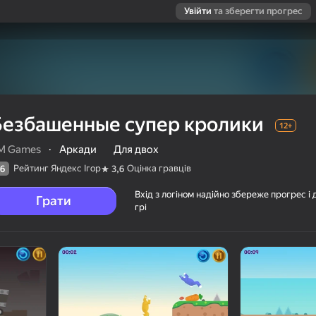
Увійти
та зберегти прогрес
Безбашенные супер кролики
12+
M Games
·
Аркади
Для двох
Рейтинг Яндекс Ігор
Оцінка гравців
6
3,6
Вхід з логіном надійно збереже прогрес і 
Грати
грі
ки
ців
12+