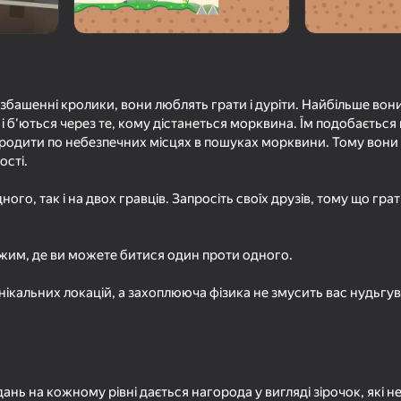
і безбашенні кролики, вони люблять грати і дуріти. Найбільше во
і б'ються через те, кому дістанеться морквина. Їм подобається
родити по небезпечних місцях в пошуках морквини. Тому вони
ості.
ного, так і на двох гравців. Запросіть своїх друзів, тому що гра
74
80
Eat Blobs Simulator
Эпик Битва: Супер
ежим, де ви можете битися один проти одного.
і унікальних локацій, а захоплююча фізика не змусить вас нудьгув
74
69
ань на кожному рівні дається нагорода у вигляді зірочок, які н