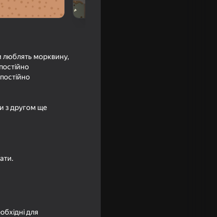
ни люблять морквину,
 постійно
 постійно
ти з другом ще
16+
 Бойцы
ати.
еобхідні для