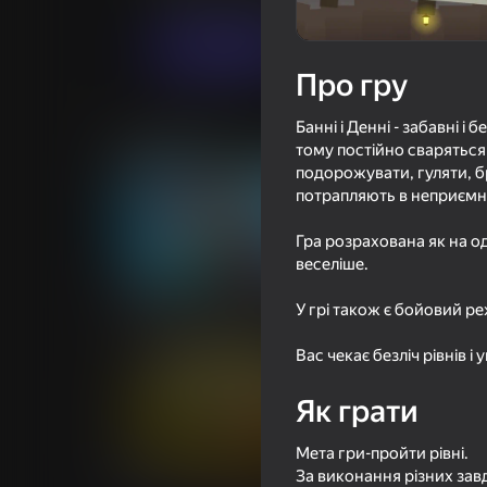
Грати
Про гру
Банні і Денні - забавні 
Схожі ігри
тому постійно сваряться 
подорожувати, гуляти, б
потрапляють в неприємн
Гра розрахована як на од
веселіше.
69
66
Робби на двоих: Выбери
Нарисуй Удар
У грі також є бойовий р
правильный логотип
Вас чекає безліч рівнів 
Як грати
Мета гри-пройти рівні.
69
67
За виконання різних завд