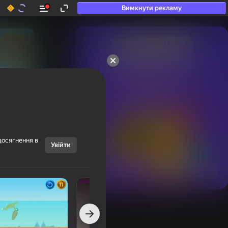
Вимкнути рекламу
50+ топ-ігор, у які

грають навіть ті, хто

«не грає»
досягнення в
Увійти
Переглянути