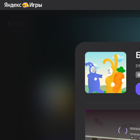
Назад
P
6
Безбашенные супер кроли
Оцінка грав
66
Рейтинг Яндекс Ігор
3,6
Аркади
Для двох
PM Games