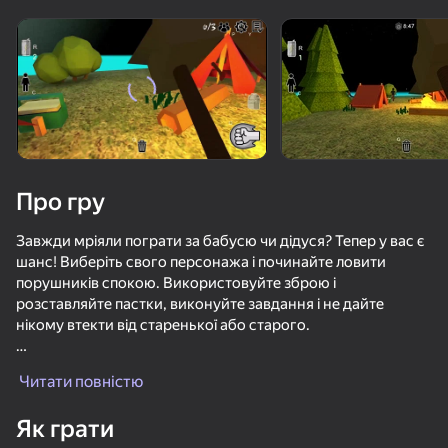
Поверніть пристрій
Гра працює тільки в горизонтальній
орієнтації
Про гру
Завжди мріяли пограти за бабусю чи дідуся? Тепер у вас є
шанс! Виберіть свого персонажа і починайте ловити
порушників спокою. Використовуйте зброю і
розставляйте пастки, виконуйте завдання і не дайте
нікому втекти від старенької або старого.
ГРАТИ
Ця гра жахів сповнена непередбачуваних подій і
Читати повністю
захоплюючих головоломок. Крім того, гра унікальна тим,
71
68
71
що ворог не переслідує гравця, натомість гравець
Як грати
створює атмосферу страху та кошмару для ворога.
Мертвый лес. Хоррор мультиплеер
Банька с Гренни
Кот в Желтом