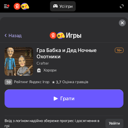
Усі ігри
Топ 50 ігор
Назад
Гра Бабка и Дед Ночные
16+
Охотники
Crafter
Хорори
Рейтинг Яндекс Ігор
Оцінка гравців
59
3,7
Грати
Вхід з логіном надійно збереже прогрес і досягнення в
Увійти
грі