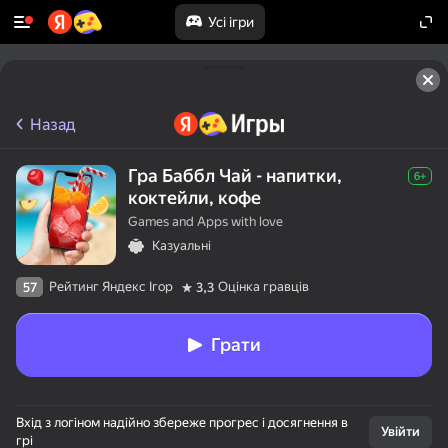
Усі ігри
Назад
Гра Баббл Чай - напитки,
6+
коктейли, кофе
Games and Apps with love
Казуальні
Рейтинг Яндекс Ігор
Оцінка гравців
57
3,3
Грати
Вхід з логіном надійно збереже прогрес і досягнення в
Увійти
грі