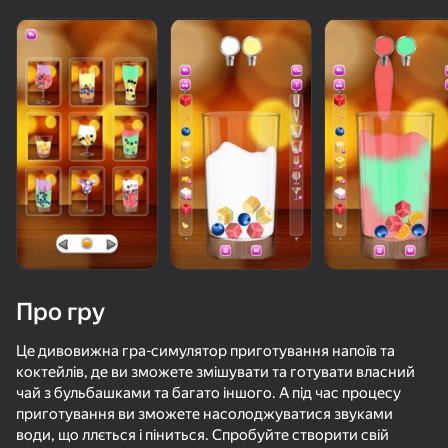
Про гру
Це дивовижна гра-симулятор приготування напоїв та
коктейлів, де ви зможете змішувати та готувати власний
чай з бульбашками та багато іншого. А під час процесу
73
50+ топ-ігор, у які грають

71
63
57
приготування ви зможете насолоджуватися звуками
навіть ті, хто «не грає»
Piano World
Only Piano
Порыв улыбки
води, що ллється і піниться. Спробуйте створити свій