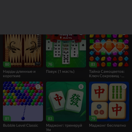
84
83
69
Рецепт Счастья
Собери цветы:
Bubble Shooter
Релакс Три в ряд
Challenge
16+
80
76
83
Нарды длинные и
Павук (1 масть)
Тайна Самоцветов:
короткие
Ключ Сокровищ -
Три в ряд
81
83
79
Bubble Level Classic
Маджонг: тренеруй
Маджонг бесплатно
Ум