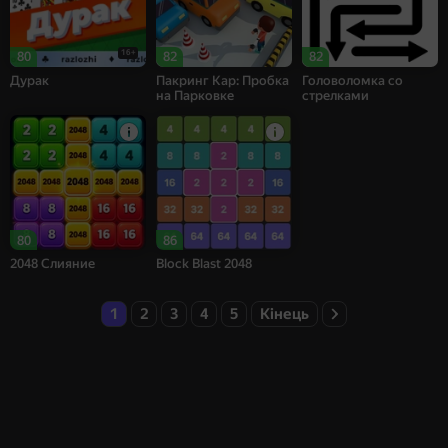
16+
80
82
82
Дурак
Пакринг Кар: Пробка
Головоломка со
на Парковке
стрелками
80
86
2048 Слияние
Block Blast 2048
1
2
3
4
5
Кінець