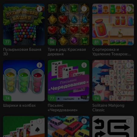
77
86
81
Пузырьковая Башня
Три в ряд: Красивая
Сортировка и
3D
деревня
Удаление Товаров:
Матч 3
16+
74
77
74
Шарики в колбах
Пасьянс
Solitaire Mahjong
«Чередование»
Classic