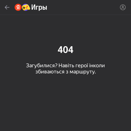
Знайти
Знайти гру або жанр
Яндекс Игры
Рекомендуємо
404
Загубилися? Навіть герої інколи
збиваються з маршруту.
16+
85
80
83
Пасьянс «Паук» (1, 2,
Слова из слова
Скайдом - Три в Ряд!
4 масти)
Топова