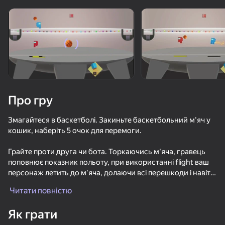
Поверніть пристрій
Гра працює тільки в горизонтальній
орієнтації
Про гру
Змагайтеся в баскетболі. Закиньте баскетбольний м'яч у
кошик, наберіть 5 очок для перемоги.
Грайте проти друга чи бота. Торкаючись м'яча, гравець
поповнює показник польоту, при використанні flight ваш
персонаж летить до м'яча, долаючи всі перешкоди і навіть
ГРАТИ
може збити суперника з ніг.
Читати повністю
У грі є можливість додати великий баскетбольний м'яч,
68
60
Як грати
що робить гру ще цікавішою.
Ускользни от Лазера
Рикошетные кольца
Гонки Мраморных Шариков!