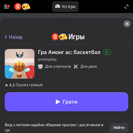
Усі ігри
Назад
Гра Амонг ас: баскетбол
6+
prostoplay
Для хлопчиків
Для двох
Оцінка гравців
4,3
Грати
Вхід з логіном надійно збереже прогрес і досягнення в
Увійти
грі