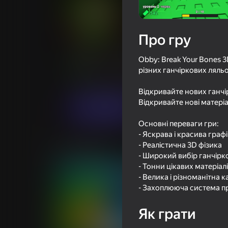
Про гру
Обби: Сломай свои кости 3
Obby: Break Your Bones 3
Оцінка грав
75
Рейтинг Яндекс Ігор
4,4
різних ганчіркових ляльо
Аркади
Казуальні
Triri Tiriri
Відкривайте нових ганчі
Відкривайте нові матері
Грати
Основні переваги гри:
- Яскрава і красива граф
- Реалістична 3D фізика
Схожі ігри
- Широкий вибір ганчірк
- Тонни цікавих матеріал
- Велика і різноманітна к
- Захоплююча система 
Як грати