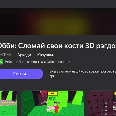
Обби: Сломай свои кости 3D рэгд
ri Tiriri
·
Аркади
Казуальні
Рейтинг Яндекс Ігор
Оцінка гравців
5
4,4
Вхід з логіном надійно збереже прогрес і 
Грати
грі