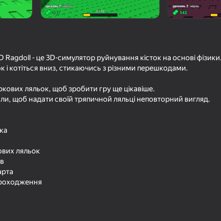
D рэгдолл
D Ragdoll - це 3D-симулятор руйнування кісток на основі фізики
ців
к і котіться вниз, стикаючись з різними перешкодами.
12+
ркових ляльок, щоб зробити гру ще цікавіше.
али, щоб надати своїй тряпичной ляльці неповторний вигляд.
іка
ових ляльок
ів
арта
проходження