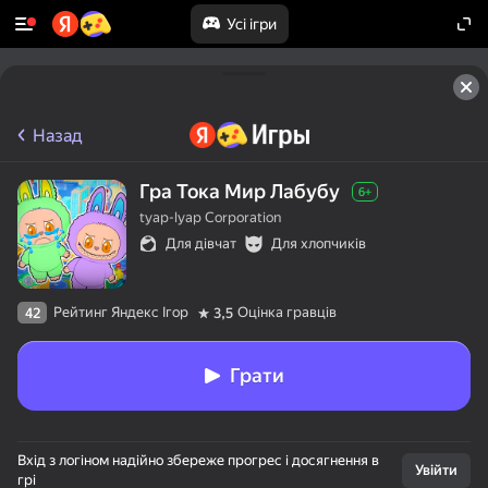
Усі ігри
Назад
Гра Тока Мир Лабубу
6+
tyap-lyap Corporation
Для дівчат
Для хлопчиків
Рейтинг Яндекс Ігор
Оцінка гравців
42
3,5
Грати
Вхід з логіном надійно збереже прогрес і досягнення в
Увійти
грі