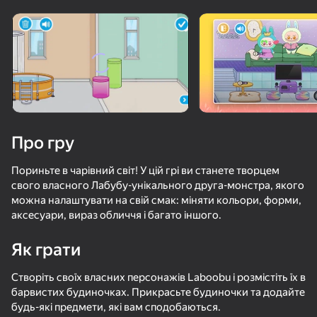
Поверніть пристрій
Гра працює тільки в горизонтальній
орієнтації
Про гру
Пориньте в чарівний світ! У цій грі ви станете творцем
свого власного Лабубу-унікального друга-монстра, якого
можна налаштувати на свій смак: міняти кольори, форми,
аксесуари, вираз обличчя і багато іншого.
Як грати
ГРАТИ
Створіть своїх власних персонажів Laboobu і розмістіть їх в
51
70
49
61
барвистих будиночках. Прикрасьте будиночки та додайте
Позвони Нолику сейчас!
Тока Мир Взлом Мод
Stack Fire Ball
Тока Мир У
будь-які предмети, які вам сподобаються.