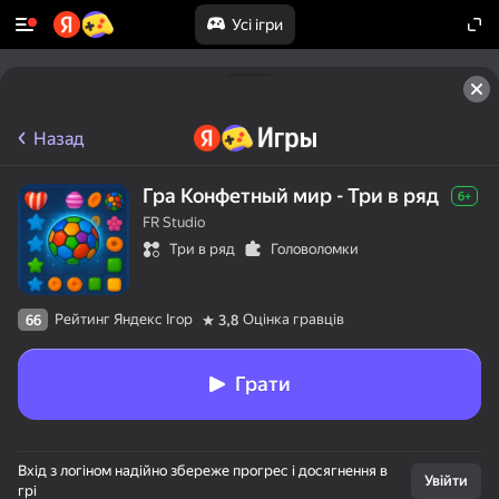
Усі ігри
Назад
Гра Конфетный мир - Три в ряд
6+
FR Studio
Три в ряд
Головоломки
Рейтинг Яндекс Ігор
Оцінка гравців
66
3,8
Грати
Вхід з логіном надійно збереже прогрес і досягнення в
Увійти
грі