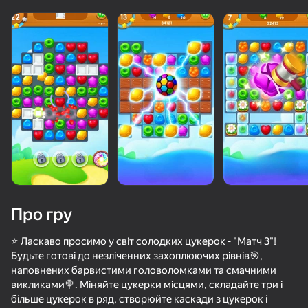
Про гру
⭐ Ласкаво просимо у світ солодких цукерок - "Матч 3"!
Будьте готові до незліченних захоплюючих рівнів🎯,
наповнених барвистими головоломками та смачними
50+ топ-ігор, у які грають

59
68
60
викликами🍭. Міняйте цукерки місцями, складайте три і
навіть ті, хто «не грає»
МКАД: вклинься в поток
Плинко Кликер
Castle Match 3 Puzzle
Лудо Онлай
більше цукерок в ряд, створюйте каскади з цукерок і