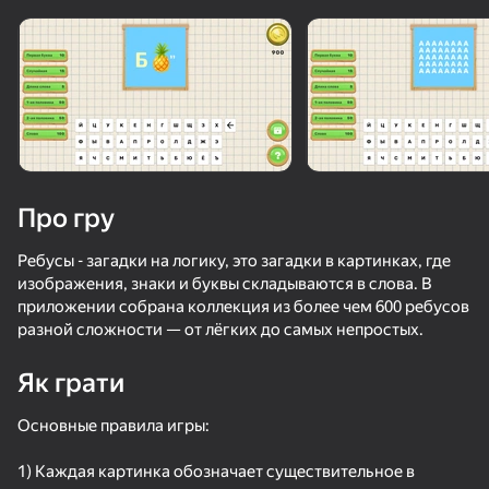
Поверніть пристрій
Гра працює тільки в горизонтальній
орієнтації
Про гру
Ребусы - загадки на логику, это загадки в картинках, где
изображения, знаки и буквы складываются в слова. В
приложении собрана коллекция из более чем 600 ребусов
разной сложности — от лёгких до самых непростых.
Як грати
ГРАТИ
Основные правила игры:
53
48
Ускользни от Лазера
Cookie Clicker
Стреляй по бутылкам
1) Каждая картинка обозначает существительное в