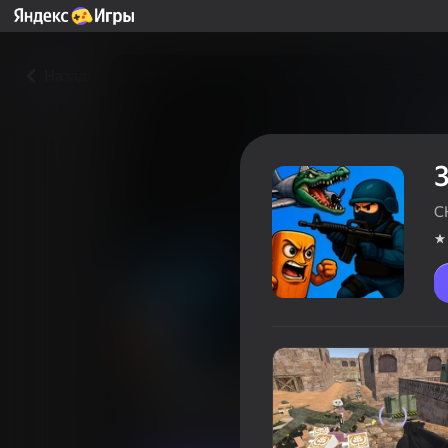
Назад
3
C
3Д Шутер - Суета на Дасте 
Оцінка гравців
4,2
16+
Бойовики
Для хлопчиків
CHAINS