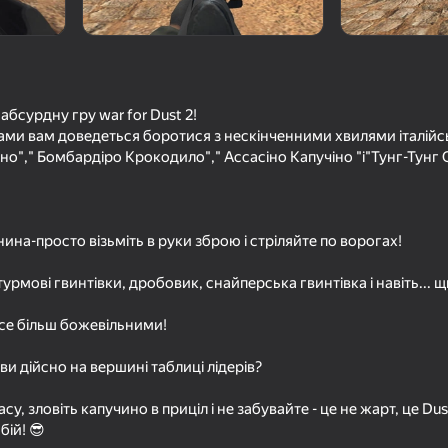
бсурдну гру war for Dust 2!
ами вам доведеться боротися з нескінченними хвилями італійс
но"," Бомбардіро Крокодило"," Ассасіно Капучіно "і"Тунг-Тунг 
нина-просто візьміть в руки зброю і стріляйте по ворогах!
18+
18+
67
55
Counter-Strike Classic
Куриный Выстрел
урмові гвинтівки, дробовик, снайперська гвинтівка і навіть... щи
все більш божевільними!
 ви дійсно на вершині таблиці лідерів?
су, зловіть капучино в приціл і не забувайте - це не жарт, це Dus
16+
50
58
бій! 😎
сех
Черная дыра Второй
Кейсы CS2 онлайн: