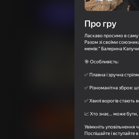
Грати
Про гру
Ласкаво просимо в саму а
Схожі ігри
Разом зі своїми союзник
мемів:" Балерина Капучи
🎯 Особливість:
✅ Плавна і зручна стріля
16+
66
47
Контра-Шутер Онлайн
Sniper Kill
✅ Різноманітна зброя: шт
✅ Хвилі ворогів стають 
📈 Хто знає... може бути,
Увімкніть уповільнення ча
16+
48
56
Поспішайте і вступайте в 
Doom forever
КС - Все Против В