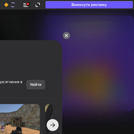
Вимкнути рекламу
50+ топ-ігор, у які

грають навіть ті, хто

«не грає»
досягнення в
Увійти
Переглянути