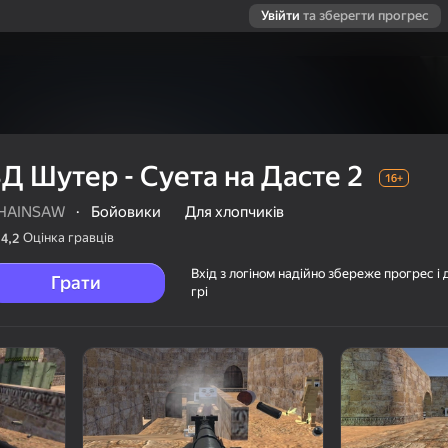
Увійти
та зберегти прогрес
Д Шутер - Суета на Дасте 2
16+
HAINSAW
·
Бойовики
Для хлопчиків
Оцінка гравців
4,2
Вхід з логіном надійно збереже прогрес і 
Грати
грі
2
AW