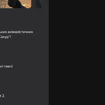
ьких анімалістичних
Сахур"!
т і меч!
t 2.
18+
 Симулятор