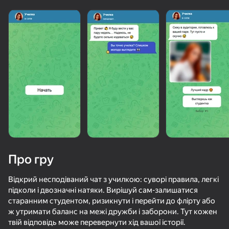
Про гру
Відкрий несподіваний чат з училкою: суворі правила, легкі
підколи і двозначні натяки. Вирішуй сам-залишатися
старанним студентом, ризикнути і перейти до флірту або
75
66
54
57
ж утримати баланс на межі дружби і заборони. Тут кожен
Case-Battle
Переписка с любимыми девушками 2
Переписка для взрослых
твій відповідь може перевернути хід вашої історії.