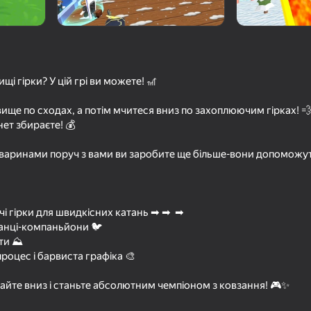
ищі гірки? У цій грі ви можете! 🎢
вище по сходах, а потім мчитеся вниз по захоплюючим гірках! 💨
ет збираєте! 💰
варинами поруч з вами ви заробите ще більше-вони допоможу
72
95
 На вылет
Обби на Тележке
Клавишный побег: +
скорости
чі гірки для швидкісних катань ➡ ➡ ️ ➡
ванці-компаньйони 🐦
оти ⛰️
роцес і барвиста графіка 🎨
зайте вниз і станьте абсолютним чемпіоном з ковзання! 🎮✨
82
80