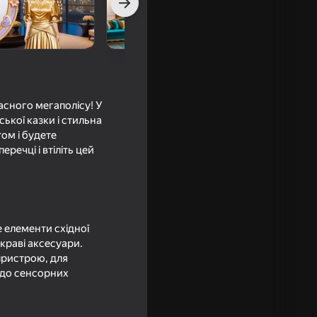
асного мегаполісу! У
ської казки і стильна
ом і будете
речці і втіліть цей
алка
 елементи східної
скраві аксесуари.
 пристрою, для
 до сенсорних