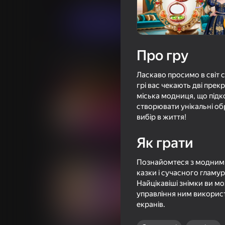
Грати
Про гру
Схожі ігри
Ласкаво просимо в світ 
грі вас чекають дві прек
міська модниця, що підко
створювати унікальні обр
вибір в життя!
18+
57
42
Як грати
Фруктовая Романтика
Позвони Метром
Познайомтеся з модним 
казки і сучасного гламур
Найцікавіші знімки ви мо
управління ним викорис
екранів.
56
38