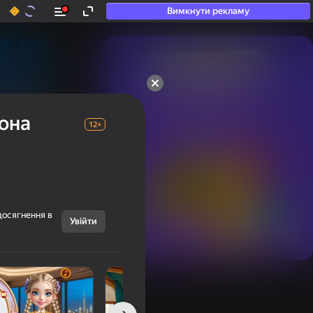
Вимкнути рекламу
50+ топ-ігор, у які

грають навіть ті, хто

кона
«не грає»
12+
досягнення в
Увійти
Переглянути