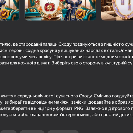
стилю, де стародавні палаци Сходу поєднуються з пишністю суч
расні героїні: східна красуня у вишуканих нарядах в стилі Осман
рює подіуми мегаполісу. Під час гри ви станете модним стиліст
ази для кожної з дівчат. Виберіть свою сторону в культурній супе
58
ену
Поиск предметов:
Анна и Эльза Одев
Кулинарный тур
життям середньовічного і сучасного Сходу. Сміливо поєднуйте
у; вибирайте відповідний макіяж і зачіски; додавайте в образ я
жете зберегти в кінці гри у форматі PNG. Залежно від ігрового
товується або клацання комп'ютерної миші, або простий дотик
75
62