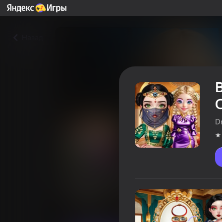
Назад
Dm
Восточная Звезда vs Город
Стиля
Оцінка гравців
4,0
12+
Для дівчат
Dmitriy