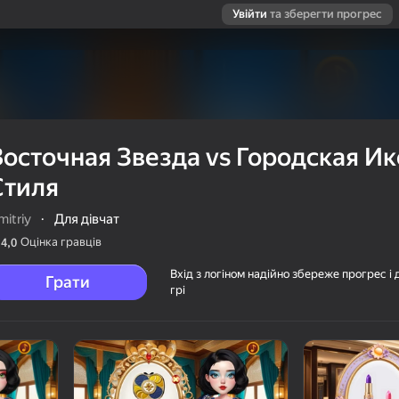
Увійти
та зберегти прогрес
Восточная Звезда vs Городская И
Стиля
itriy
·
Для дівчат
Оцінка гравців
4,0
Вхід з логіном надійно збереже прогрес і 
Грати
грі
ская Икона