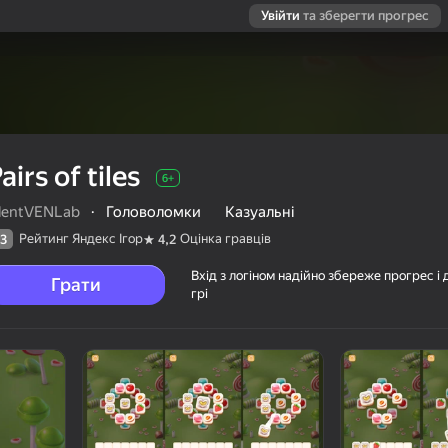
Увійти
та зберегти прогрес
airs of tiles
6+
ilentVENLab
·
Головоломки
Казуальні
Рейтинг Яндекс Ігор
Оцінка гравців
3
4,2
Вхід з логіном надійно збереже прогрес і 
Грати
грі
ців
6+
Lab