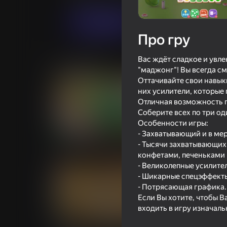
Грати
Про гру
Вас ждёт сладкое и увл
Схожі ігри
"маджонг"! Вы всегда см
Оттачивайте свои навык
них усилители, которые
Отличная возможность п
Соберите всех по три од
Особенности игры:
74
35
- Захватывающий и в ме
Вязание пряжей: сортировка
Тверк гонка: Пер
- Тысячи захватывающи
утят
конфетами, печеньками и
- Великолепные усилите
- Шикарные спецэффект
- Потрясающая графика.
Если Вы хотите, чтобы 
входить в игру изначал
56