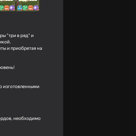
ы "три в ряд" и
мкой.
ты и приобретая на
ровень!
ение:
но изготовленными
кордов, необходимо