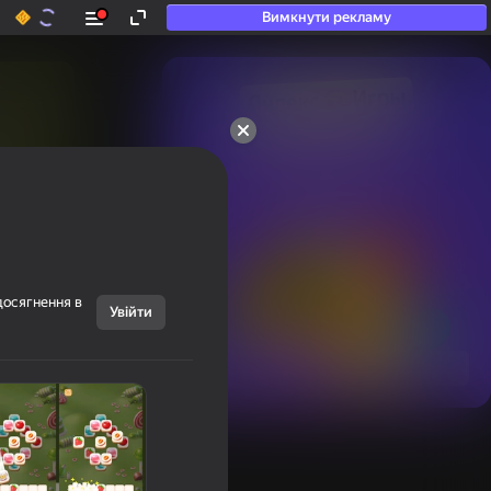
Вимкнути рекламу
50+ топ-ігор, у які

грають навіть ті, хто

«не грає»
досягнення в
Увійти
Переглянути