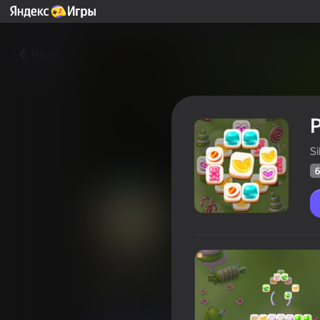
Назад
P
S
6
Pairs of tiles
Оцінка грав
63
Рейтинг Яндекс Ігор
4,2
Головоломки
Казуальні
SilentVEN