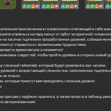
екательное приключение в головоломке сочетающей в себе жанр
ожете отвлечься на пару минут от забот за приятной головоло
и на тысячах тщательно проработанных уровней, собирая моне
 помогут справиться с возможными трудностями.
ровести время весело и незаметно!
инаковых сладостей, чтобы пройти уровень и открыть новый у
68
75
ру сложный геймплей, который будет развлекать вас часами.
ейди мост
Сортировка: уютный
Соединение и удал
х уровней с возрастающей сложностью, наполненных тщатель
порядок
Движущиеся блоки
 не только.
ли, которые помогут вам преодолеть сложные уровни!
ы.
Ваш прогресс надёжно хранился, а также попасть в таблицу ре
ьно авторизованным!
78
68