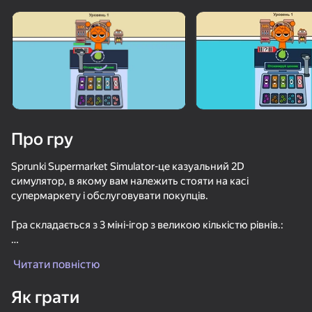
Завантаження
Про гру
Sprunki Supermarket Simulator-це казуальний 2D
симулятор, в якому вам належить стояти на касі
супермаркету і обслуговувати покупців.
Гра складається з 3 міні-ігор з великою кількістю рівнів.:
- перерахуйте здачу;
Читати повністю
- штампування виробу;
- покладіть товар на полицю.
Як грати