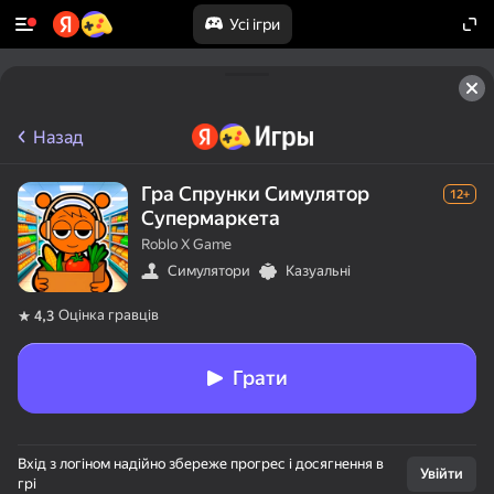
Усі ігри
Назад
Гра Спрунки Симулятор
12+
Супермаркета
Roblo X Game
Симулятори
Казуальні
Оцінка гравців
4,3
Грати
Вхід з логіном надійно збереже прогрес і досягнення в
Увійти
грі