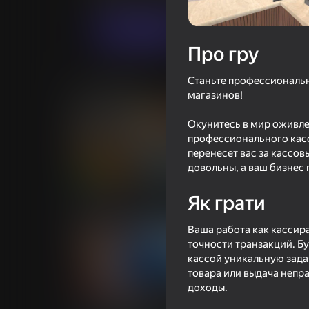
Грати
Про гру
Станьте профессиональн
Схожі ігри
магазинов!
Окунитесь в мир оживлен
профессионального касс
перенесет вас за кассов
довольны, а ваш бизнес 
82
Симулятор Супермаркета:
Ужас Рыбака 2: 
Як грати
Пустыня
Ваша работа как кассир
точности транзакций. Бу
кассой уникальную задач
товара или выдача непра
доходы.
57