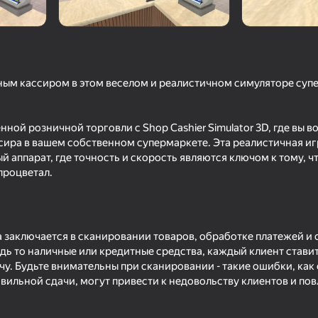
ым кассиром в этом веселом и реалистичном симуляторе суп
ной розничной торговли с Shop Cashier Simulator 3D, где вы в
ира в вашем собственном супермаркете. Эта реалистичная и
ый аппарат, где точность и скорость являются ключом к тому, 
процветал.
46
42
Возмездие
Охранник Ночного Клуба
Позвони Метромен
а заключается в сканировании товаров, обработке платежей и
дь то наличные или кредитные средства, каждый клиент стави
у. Будьте внимательны при сканировании - такие ошибки, как 
вильной сдачи, могут привести к недовольству клиентов и пов
18+
44
39