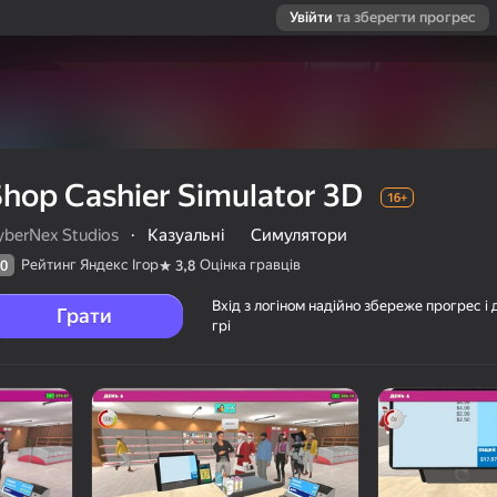
Увійти
та зберегти прогрес
hop Cashier Simulator 3D
16+
yberNex Studios
·
Казуальні
Симулятори
Рейтинг Яндекс Ігор
Оцінка гравців
0
3,8
Вхід з логіном надійно збереже прогрес і 
Грати
грі
ців
16+
tudios