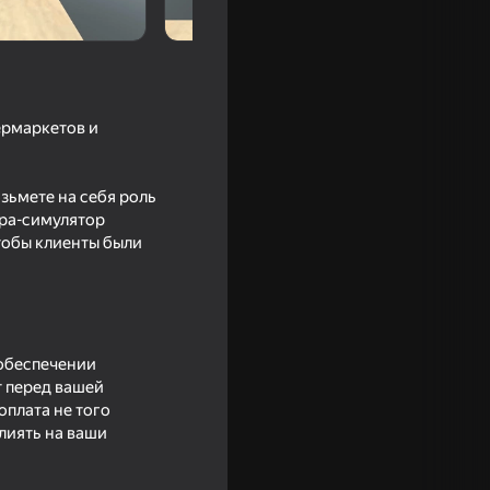
ермаркетов и
озьмете на себя роль
гра-симулятор
чтобы клиенты были
у
 обеспечении
т перед вашей
оплата не того
лиять на ваши