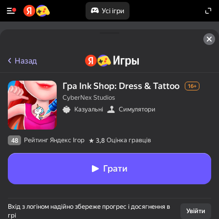
Усі ігри
Назад
Гра Ink Shop: Dress & Tattoo
16+
CyberNex Studios
Казуальні
Симулятори
Рейтинг Яндекс Ігор
Оцінка гравців
48
3,8
Грати
Вхід з логіном надійно збереже прогрес і досягнення в
Увійти
грі