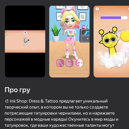
Про гру
🎨 Ink Shop: Dress & Tattoo предлагает уникальный
творческий опыт, в котором вы не только создаете
потрясающие татуировки чернилами, но и наряжаете
63
72
61
персонажей в модные наряды! Окунитесь в мир моды и
Порыв улыбки
Этот Мем Победил
Dessert Maker
татуировок, где ваши художественные таланты могут