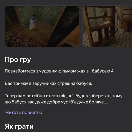
Поверніть пристрій
Гра працює тільки в горизонтальній
орієнтації
Про гру
Познайомтеся з чудовим фільмом жахів - бабусею 4.
Вас тримає в заручниках страшна бабуся.
Тепер вам потрібно втекти від неї! Будьте обережні, тому
що бабуся вас дуже добре чує і б'є дуже боляче...
ГРАТИ
Читати повністю
Використовуй свою кмітливість, щоб зупинити бабулю,
84
68
69
75
Але знай, що цього може виявитися недостатньо, тому ми
Як грати
Рисуй и Прячься
також бажаємо тобі удачі!
Банька с Гренни
Nextbots: Sandbox of Memes