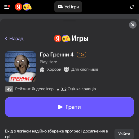
Усі ігри
Назад
Гра Гренни 4
12+
Play Here
Хорори
Для хлопчиків
Рейтинг Яндекс Ігор
Оцінка гравців
49
3,2
Грати
Вхід з логіном надійно збереже прогрес і досягнення в
Увійти
грі