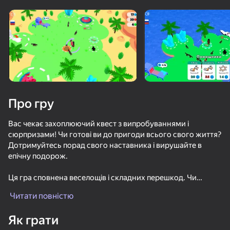
Поверніть пристрій
Гра працює тільки в горизонтальній
орієнтації
Про гру
Вас чекає захоплюючий квест з випробуваннями і
сюрпризами! Чи готові ви до пригоди всього свого життя?
Дотримуйтесь порад свого наставника і вирушайте в
епічну подорож.
Ця гра сповнена веселощів і складних перешкод. Чи
ГРАТИ
можете ви подолати їх усіх і підкорити кожен світ?
Читати повністю
Як грати