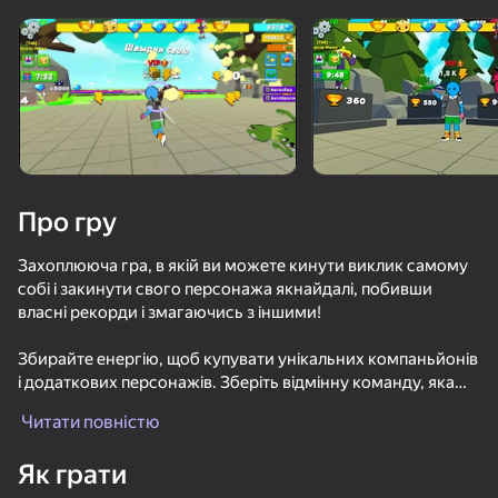
Поверніть пристрій
Гра працює тільки в горизонтальній
орієнтації
Про гру
Захоплююча гра, в якій ви можете кинути виклик самому
собі і закинути свого персонажа якнайдалі, побивши
власні рекорди і змагаючись з іншими!
Збирайте енергію, щоб купувати унікальних компаньйонів
і додаткових персонажів. Зберіть відмінну команду, яка
ГРАТИ
приведе ваших персонажів до перемоги, і
Читати повністю
насолоджуйтеся безтурботним і приємним ігровим
процесом!
49
38
47
Як грати
Bubble Magic Forest
Stack Fire Ball
Эволюция Brainrot: Кликер
Crazy Roll