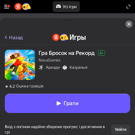
Усі ігри
Назад
Гра Бросок на Рекорд
6+
NovaGames
Аркади
Казуальні
Оцінка гравців
4,2
Грати
Вхід з логіном надійно збереже прогрес і досягнення в
Увійти
грі